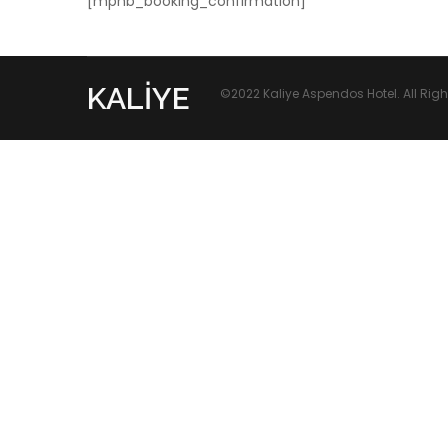
[mphb_booking_confirmation]
KALIYE
©2022 Kaliye Aspendos Hotel. All Ri