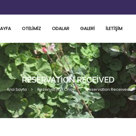
SAYFA
OTELIMIZ
ODALAR
GALERI
İLETIŞIM
RESERVATION RECEIVED
Ana Sayfa
Rezervasyon Onayı
Reservation Received