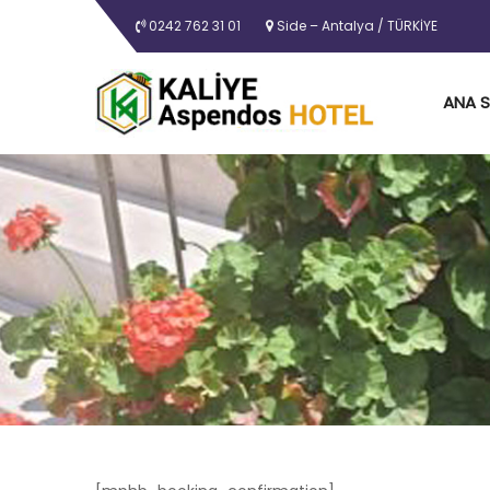
0242 762 31 01
Side – Antalya / TÜRKİYE
ANA 